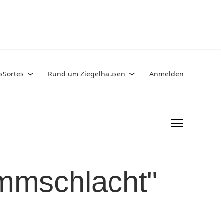
sSortes
Rund um Ziegelhausen
Anmelden
ammschlacht"