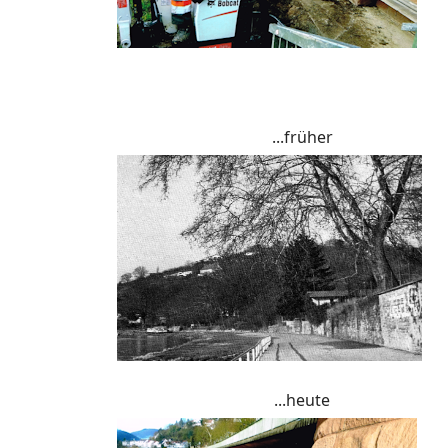
...früher
...heute