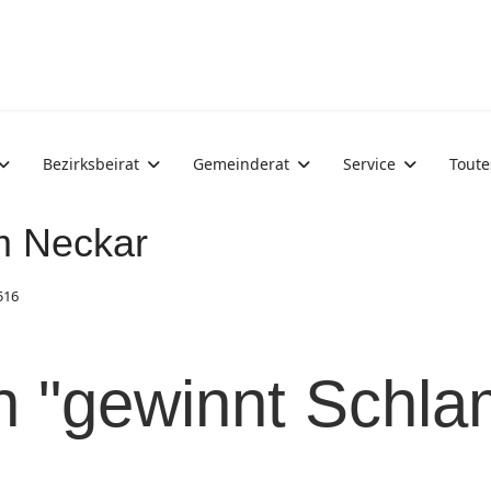
Bezirksbeirat
Gemeinderat
Service
Toute
m Neckar
516
hn "gewinnt Schl