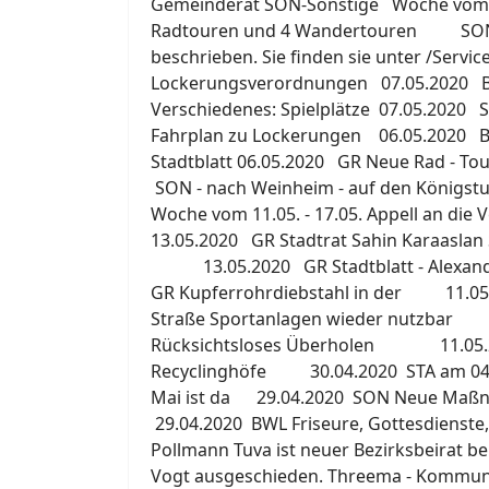
Gemeinderat SON-Sonstige Woche vom 0
Radtouren und 4 Wandertouren SON s
beschrieben. Sie finden sie unter /Servi
Lockerungsverordnungen 07.05.2020 B
Verschiedenes: Spielplätze 07.05.2020 S
Fahrplan zu Lockerungen 06.05.2020 BW
Stadtblatt 06.05.2020 GR Neue Rad - T
SON - nach Weinheim - auf den Königstu
Woche vom 11.05. - 17.05. Appell a
13.05.2020 GR Stadtrat Sahin Karaaslan 
13.05.2020 GR Stadtblatt - Alexa
GR Kupferrohrdiebstahl in der 11.05.
Straße Sportanlagen wieder nutzbar 
Rücksichtsloses Überholen 11.05.2
Recyclinghöfe 30.04.2020 STA am 04.0
Mai ist da 29.04.2020 SON Neue Maß
29.04.2020 BWL Friseure, Gottesdienste,
Pollmann Tuva ist neuer Bezirksbeirat b
Vogt ausgeschieden. Threema - Kommun