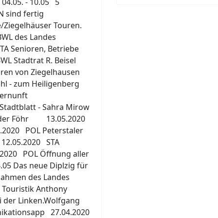
4.05. - 10.05 5
ind fertig
ce/Ziegelhäuser Touren.
WL des Landes
TA Senioren, Betriebe
L Stadtrat R. Beisel
ouren von Ziegelhausen
hl - zum Heiligenberg
n die Vernunft
Stadtblatt - Sahra Mirow
nder Föhr 13.05.2020
2020 POL Peterstaler
12.05.2020 STA
020 POL Öffnung aller
5 Das neue Diplzig für
nahmen des Landes
 Touristik Anthony
ei der Linken.Wolfgang
ikationsapp 27.04.2020