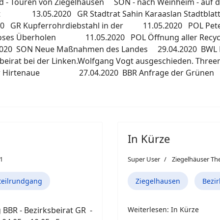
ad - Touren von Ziegelhausen SON - nach Weinheim - auf 
ernunft 13.05.2020 GR Stadtrat Sahin Karaaslan Stadt
20 GR Kupferrohrdiebstahl in der 11.05.2020 POL Peter
loses Überholen 11.05.2020 POL Öffnung aller Recyc
.2020 SON Neue Maßnahmen des Landes 29.04.2020 BWL Fri
sbeirat bei der Linken.Wolfgang Vogt ausgeschieden. Th
 der Hirtenaue 27.04.2020 BBR Anfrage der Grünen
In Kürze
21
Super User
Ziegelhäuser T
teilrundgang
Ziegelhausen
Bezir
 BBR - Bezirksbeirat GR -
Weiterlesen: In Kürze