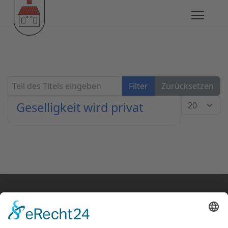
Teil des Titels eingeben
Filter
Zurücksetzen
Anzeige #
Geselligkeit wird privat
© Klaus Fanz 2020
Startseite