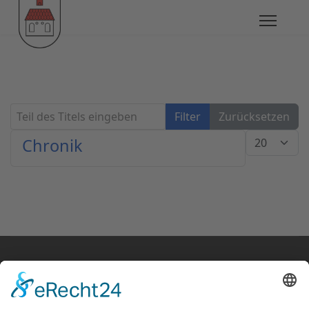
Teil des Titels eingeben
Filter
Zurücksetzen
Anzeige #
Chronik
© Klaus Fanz 2020
Startseite